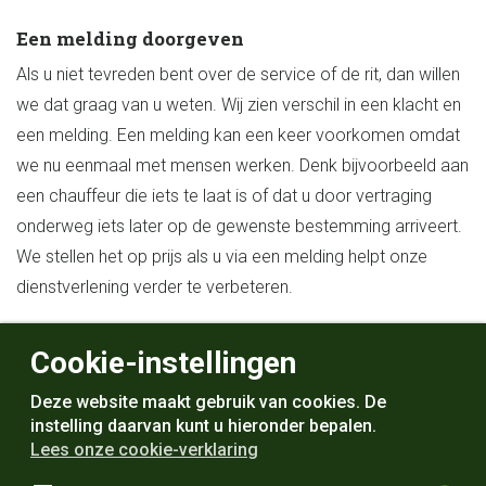
Een melding doorgeven
Als u niet tevreden bent over de service of de rit, dan willen
we dat graag van u weten. Wij zien verschil in een klacht en
een melding. Een melding kan een keer voorkomen omdat
we nu eenmaal met mensen werken. Denk bijvoorbeeld aan
een chauffeur die iets te laat is of dat u door vertraging
onderweg iets later op de gewenste bestemming arriveert.
We stellen het op prijs als u via een melding helpt onze
dienstverlening verder te verbeteren.
Voor een melding kunt u bellen naar 088 829 44 44 of een
Cookie-instellingen
e-mail sturen naar:
klantenservice@vervoergv.nl
Deze website maakt gebruik van cookies. De
instelling daarvan kunt u hieronder bepalen.
Lees onze cookie-verklaring