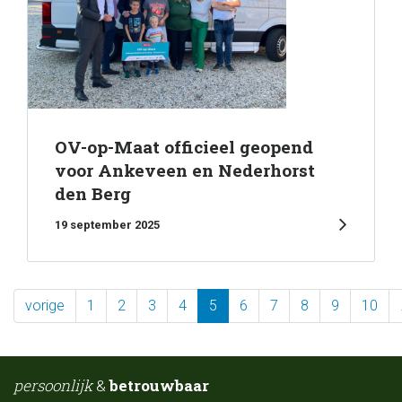
OV-op-Maat officieel geopend
voor Ankeveen en Nederhorst
den Berg
19 september 2025
vorige
1
2
3
4
5
6
7
8
9
10
persoonlijk
&
betrouwbaar