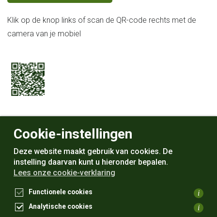
Klik op de knop links of scan de QR-code rechts met de
camera van je mobiel
Cookie-instellingen
Open MijnVervoerGV in browser
Deze website maakt gebruik van cookies. De
instelling daarvan kunt u hieronder bepalen.
Lees onze cookie-verklaring
Functionele cookies
i
persoonlijk
&
betrouwbaar
Analytische cookies
i