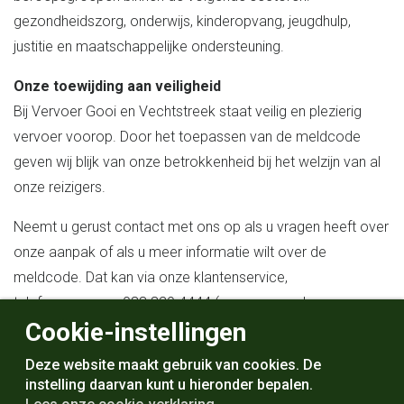
gezondheidszorg, onderwijs, kinderopvang, jeugdhulp,
justitie en maatschappelijke ondersteuning.
Onze toewijding aan veiligheid
Bij Vervoer Gooi en Vechtstreek staat veilig en plezierig
vervoer voorop. Door het toepassen van de meldcode
geven wij blijk van onze betrokkenheid bij het welzijn van al
onze reizigers.
Neemt u gerust contact met ons op als u vragen heeft over
onze aanpak of als u meer informatie wilt over de
meldcode. Dat kan via onze klantenservice,
telefoonnummer
088 829 4444
(vragen naar de
Cookie-instellingen
aandachtsfunctionaris) of u kunt een e-mailbericht sturen
aan
aandachtsfunctionaris@vervoergv.nl
Deze website maakt gebruik van cookies. De
instelling daarvan kunt u hieronder bepalen.